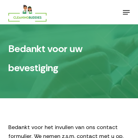
Skip
Menu
to
main
content
Bedankt voor uw
bevestiging
Bedankt voor het invullen van ons contact
formulier. We nemen z.s.m. contact met u op.