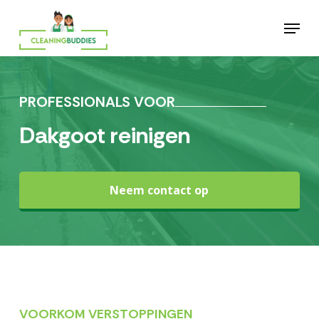
Skip
Menu
to
main
content
PROFESSIONALS VOOR
Dakgoot reinigen
Neem contact op
VOORKOM VERSTOPPINGEN