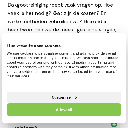
Dakgootreiniging roept vaak vragen op. Hoe
vaak is het nodig? Wat zijn de kosten? En
welke methoden gebruiken we? Hieronder
beantwoorden we de meest gestelde vragen,
zodat je precies weet wat je kunt verwachten.
This website uses cookies
Heb je een andere vraag of wil je een
We use cookies to personalise content and ads, to provide social
media features and to analyse our traffic. We also share information
vrijblijvende offerte? Neem gerust contact
about your use of our site with our social media, advertising and
analytics partners who may combine it with other information that
met ons op!
you’ve provided to them or that they’ve collected from your use of
their services.
Hoe lang duurt een dakgootreiniging?
Customize
Allow all
De duur van een dakgootreiniging hangt
Hoe vaak moet ik mijn dakgoot laten
af van de lengte van de dakgoten en de