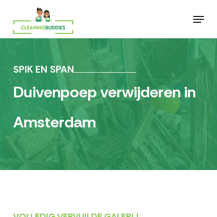
Skip
Menu
to
main
content
SPIK EN SPAN
Duivenpoep verwijderen in
Amsterdam
VOLLEDIG VERVUILDE GALERIJ