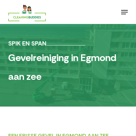
Skip
Menu
to
main
content
SPIK EN SPAN
Gevelreiniging in Egmond
aan zee
EEN FRISSE GEVEL IN EGMOND AAN ZEE