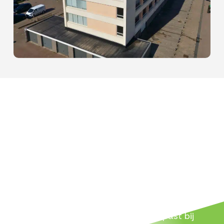
NEEM CONTACT OP
Vraag een vrijblijvende offerte
aan
Op zoek naar een betrouwbare partij voor
schoonmaak of reiniging? Wij denken graag
met je mee en kijken wat het beste past bij